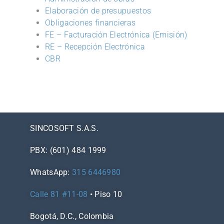
Elaboración de presupuestos
Obligaciones financieras
FE – Facturación Electrónica (Emisión)
RE – Recepción Electrónica
CBR
SINCOSOFT S.A.S.
PBX: (601) 484 1999
WhatsApp:
315 6446980
Calle 81 #11-08
• Piso 10
Bogotá, D.C., Colombia