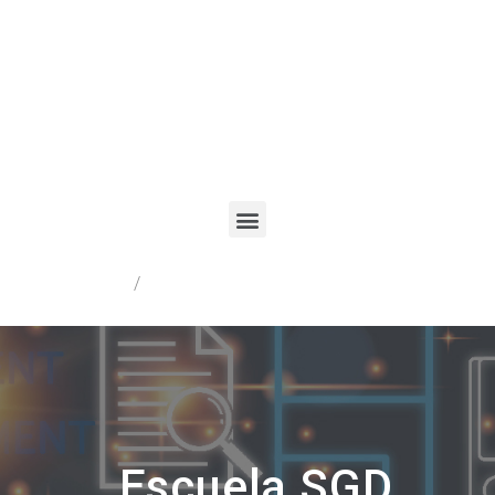
Registrarme
/
Acceder
Escuela SGD