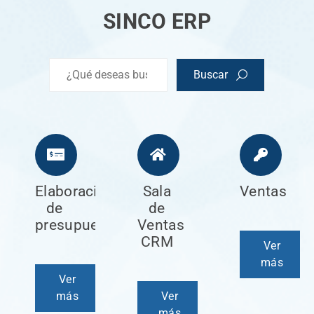
SINCO ERP
Buscar
ión
Elaboración
Sala
Ventas
de
de
presupuestos
Ventas
CRM
Ver
más
Ver
más
Ver
más