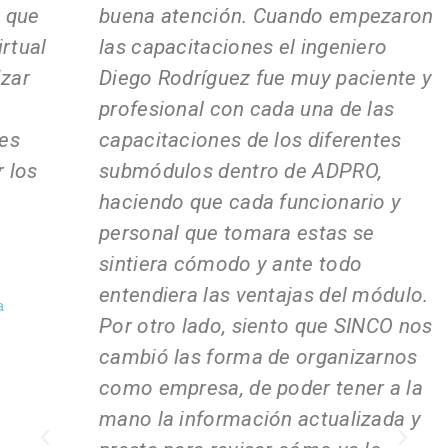
buena atención. Cuando empezaron
f
las capacitaciones el ingeniero
e
Diego Rodríguez fue muy paciente y
y
profesional con cada una de las
t
capacitaciones de los diferentes
S
submódulos dentro de ADPRO,
p
haciendo que cada funcionario y
A
personal que tomara estas se
f
sintiera cómodo y ante todo
p
entendiera las ventajas del módulo.
y
Por otro lado, siento que SINCO nos
Jo
cambió las forma de organizarnos
E
como empresa, de poder tener a la
mano la información actualizada y