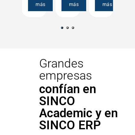
ás
más
más
más
má
Grandes
empresas
confían en
SINCO
Academic y en
SINCO ERP