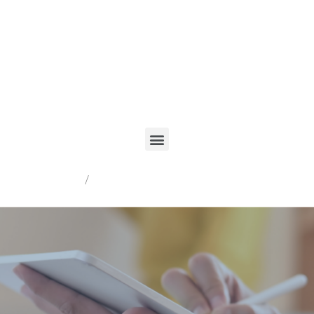
Registrarme
/
Acceder