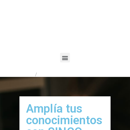
Registrarme
/
Acceder
Amplía tus
conocimientos