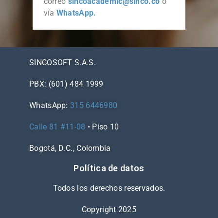
correo
sincoacademic@sinco.co
o
vía
WhatsApp.
SINCOSOFT S.A.S.
PBX: (601) 484 1999
WhatsApp:
315 6446980
Calle 81 #11-08
• Piso 10
Bogotá, D.C., Colombia
Política de datos
Todos los derechos reservados.
Copyright 2025