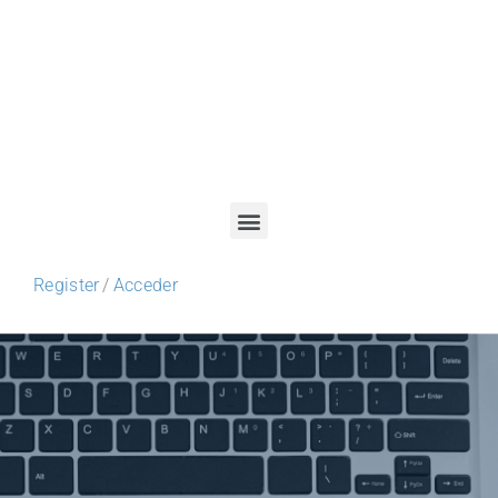
Register
/
Acceder