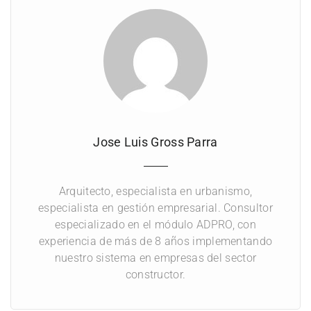
Director de obra
Director de proyectos
Profesionales/analistas de presupuestos
Control de costos
Analistas de costos
Jose Luis Gross Parra
Todo aquel encargado de desviaciones cambios
y presentación de informes dentro de las obras y
Arquitecto, especialista en urbanismo,
proyectos
especialista en gestión empresarial. Consultor
especializado en el módulo ADPRO, con
experiencia de más de 8 años implementando
nuestro sistema en empresas del sector
constructor.