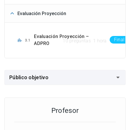
Evaluación Proyección
Evaluación Proyección –
Final
3.1
10 preguntas
1 hora
ADPRO
Público objetivo
Ingeniero civil
Ingeniero de construcciones
Profesor
Ingeniero de proyectos