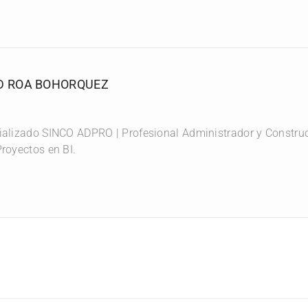
D ROA BOHORQUEZ
stos
ializado SINCO ADPRO | Profesional Administrador y Construct
royectos en BI.
, cambios y presentación de informes dentro de las obras y 