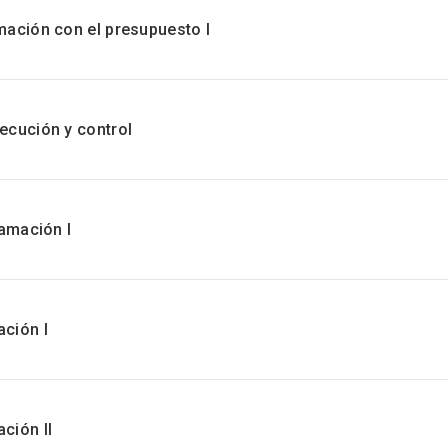
mación con el presupuesto I
ecución y control
ramación I
ción I
ción II