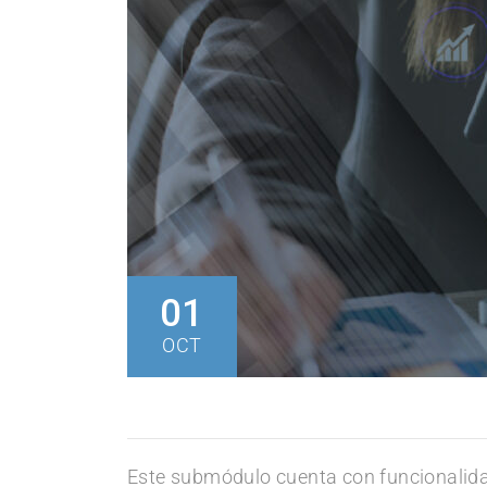
01
OCT
Este submódulo cuenta con funcionalidad