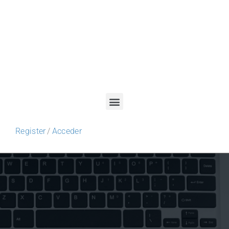
Register
/
Acceder