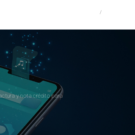
os
Registrarme
/
Acceder
actura y nota crédito para