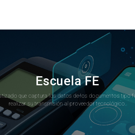
rsos
Blog
Preguntas frecuentes
Contáctan
Escuela FE
tizado que captura los datos de los documentos tipo f
realizar su transmisión al proveedor tecnológico.