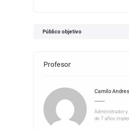
Público objetivo
Gerente o Director comercial
Coordinador Comercial
Profesor
Áreas de planeación
Administradores del ERP
Camilo Andre
Administrador y
de 7 años imple