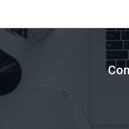
C
Con