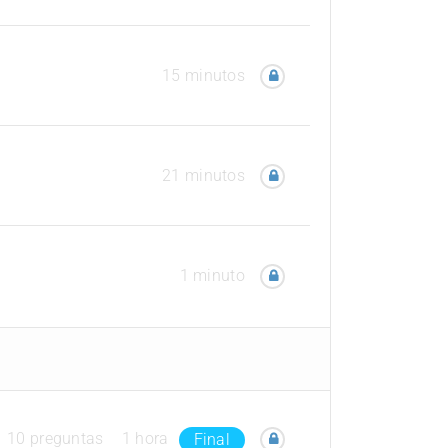
15 minutos
21 minutos
1 minuto
10 preguntas
1 hora
Final