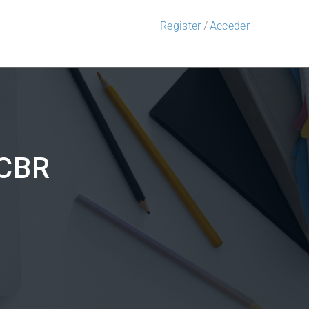
Register
/
Acceder
 CBR