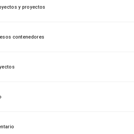
oyectos y proyectos
cesos contenedores
yectos
o
ntario