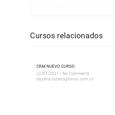
Cursos relacionados
FREE
CRM NUEVO CURSO
22/07/2021 /
No Comments
dayana.lozano@sinco.com.co