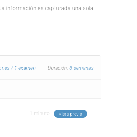
Esta información es capturada una sola
iones
/ 1 examen
Duración:
8 semanas
1 minuto
Vista previa