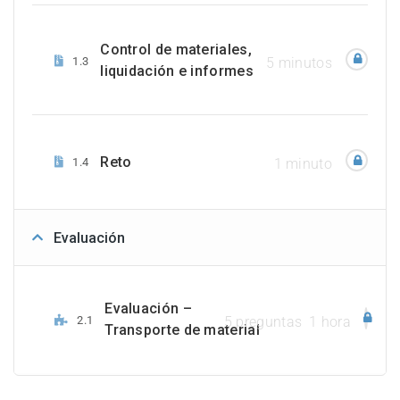
Control de materiales,
1.3
5 minutos
liquidación e informes
Reto
1.4
1 minuto
Evaluación
Evaluación –
2.1
5 preguntas
1 hora
Transporte de material