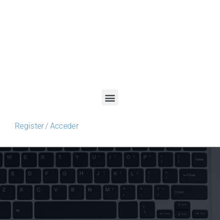
Register
/
Acceder