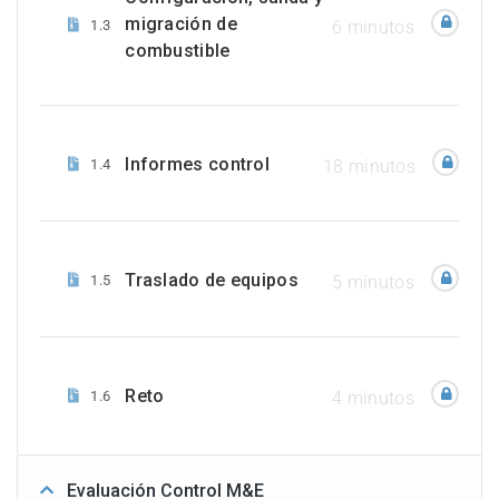
migración de
1.3
6 minutos
combustible
Informes control
1.4
18 minutos
Traslado de equipos
1.5
5 minutos
Reto
1.6
4 minutos
Evaluación Control M&E