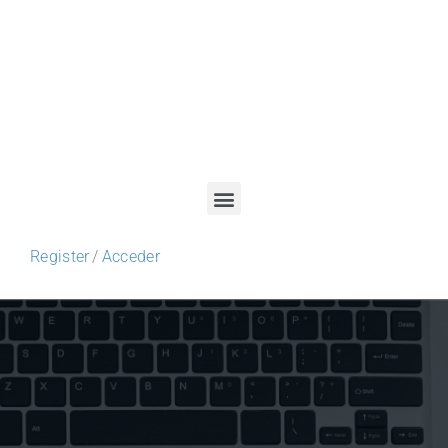
Register
/
Acceder