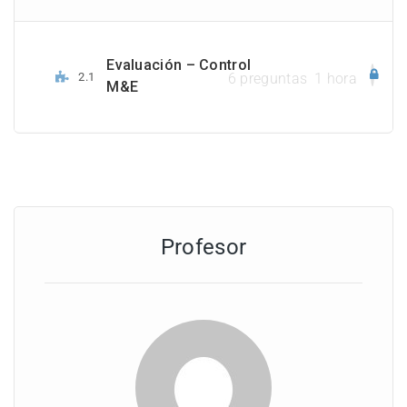
Evaluación – Control
2.1
6 preguntas
1 hora
M&E
Profesor