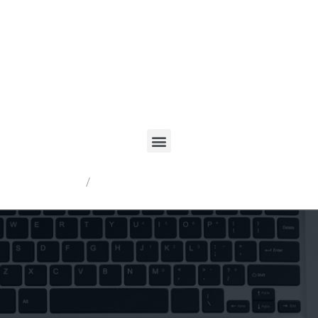
Registrarme
/
Acceder