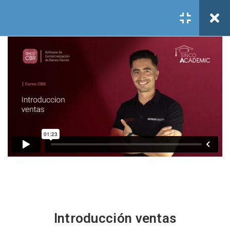
Todos los cursos
/
CBR
/
VENTAS
/
Ventas
Register
/
Acceder
Lecciones Ventas
1.1
Introducción ventas
Introducción ventas