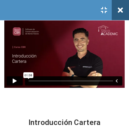
Todos los cursos
/
CBR
/
CARTERA
/
Cartera
Register
/
Acceder
Lecciones Cartera
1.1
Introducción Cartera
Introducción Cartera