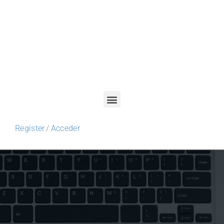
Register
/
Acceder