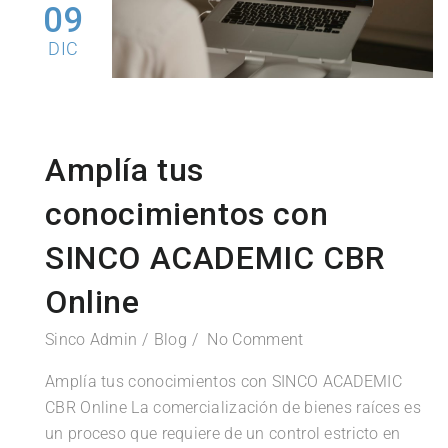
09
DIC
Amplía tus
conocimientos con
SINCO ACADEMIC CBR
Online
Sinco Admin
Blog
No Comment
Amplía tus conocimientos con SINCO ACADEMIC
CBR Online La comercialización de bienes raíces es
un proceso que requiere de un control estricto en