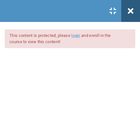
Todos los cursos
This content is protected, please
login
and enroll in the
/
course to view this content!
SINCO SGD
/
Archivo
Register
/
Acceder
Lecciones Configuración
Inicial Archivo
1.1
Introducción configuración
inicial archivo