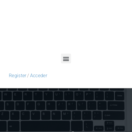
Register
/
Acceder