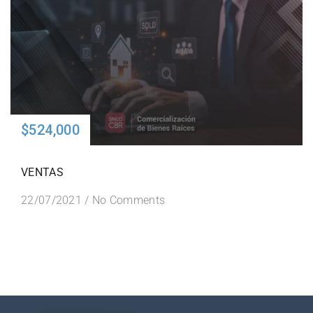
$524,000
VENTAS
22/07/2021
/
No Comments