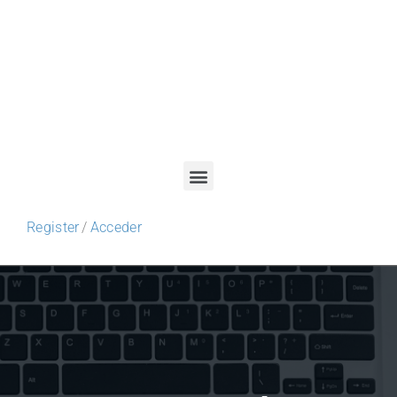
Register
/
Acceder