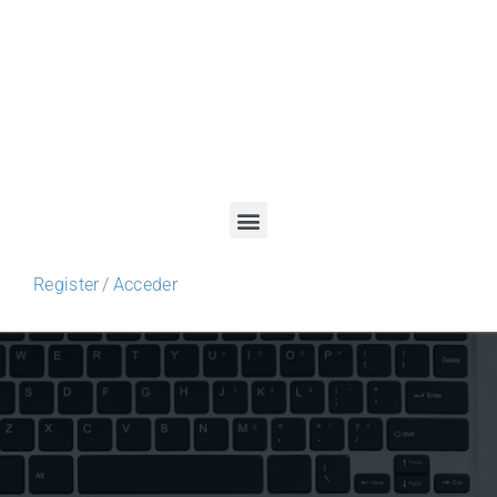
Register
/
Acceder