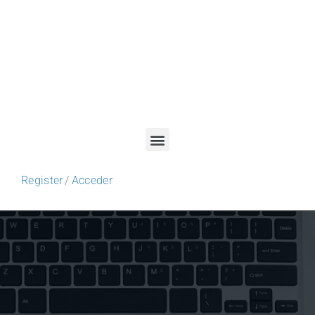
Register
/
Acceder